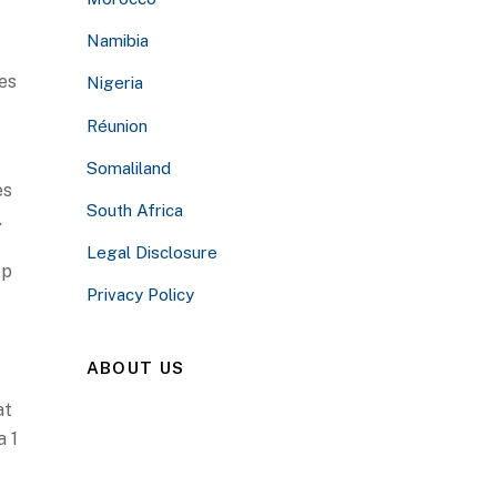
Namibia
es
Nigeria
Réunion
Somaliland
es
South Africa
.
Legal Disclosure
op
Privacy Policy
ABOUT US
at
a 1