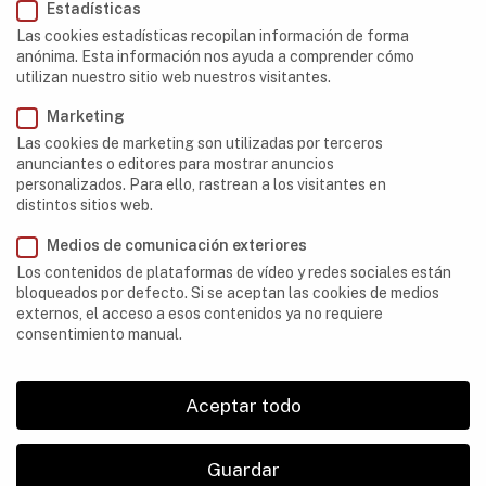
Estadísticas
Botswana
Las cookies estadísticas recopilan información de forma
anónima. Esta información nos ayuda a comprender cómo
República Democrática del Congo
utilizan nuestro sitio web nuestros visitantes.
Egipto
Marketing
Las cookies de marketing son utilizadas por terceros
Etiopía
anunciantes o editores para mostrar anuncios
personalizados. Para ello, rastrean a los visitantes en
Gabón
distintos sitios web.
Kenia
Medios de comunicación exteriores
Los contenidos de plataformas de vídeo y redes sociales están
Lesotho
bloqueados por defecto. Si se aceptan las cookies de medios
externos, el acceso a esos contenidos ya no requiere
Libia
consentimiento manual.
Madagascar
Aceptar todo
Mauritania
Marruecos
Guardar