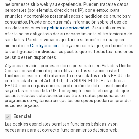
mejorar este sitio web y su experiencia.
Pueden tratarse datos
el Dr. Marco Marti y Claude Werotte a principios de la
personales (por ejemplo, direcciones IP), por ejemplo, para
década de 2000, y exploradas en su totalidad durante
anuncios y contenidos personalizados o medición de anuncios y
varias expediciones de espeleología por Oslisly,
contenidos.
Puede encontrar más información sobre el uso de
sus datos en nuestra
política de privacidad
.
Para utilizar esta
Testa, […]
oferta no es obligatorio dar su consentimiento al tratamiento de
sus datos.
Puede revocar o ajustar su selección en cualquier
momento en
Configuración
.
Tenga en cuenta que, en función de
la configuración individual, es posible que no todas las funciones
del sitio estén disponibles.
Algunos servicios procesan datos personales en Estados Unidos.
Con su consentimiento para utilizar estos servicios, usted
también consiente el tratamiento de sus datos en los EE.UU. de
SEARCH
conformidad con el Art. 49 (1) lit. a GDPR. El TJCE clasifica a
EE.UU. como un país con una protección de datos insuficiente
según las normas de la UE. Por ejemplo, existe el riesgo de que
las autoridades estadounidenses traten datos personales en
programas de vigilancia sin que los europeos puedan emprender
acciones legales.
Preferencias de privacidad
NAVIGATION
Esencial
Cuevas
Las cookies esenciales permiten funciones básicas y son
necesarias para el correcto funcionamiento del sitio web.
Argelia