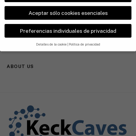
Namibia
Nigeria
Aceptar sólo cookies esenciales
Reunión
Preferencias individuales de privacidad
Somalilandia
Detalles de la cookie
Política de privacidad
Sudáfrica
Preferencia de privaci
dad
ABOUT US
Si tiene menos de 16 años y desea dar su consentimiento a
servicios opcionales, debe pedir permiso a sus tutores legales.
En nuestro sitio web utilizamos cookies y otras tecnologías.
Algunas de ellas son esenciales, mientras que otras nos ayudan a
mejorar este sitio web y su experiencia.
Pueden tratarse datos
personales (por ejemplo, direcciones IP), por ejemplo, para
anuncios y contenidos personalizados o medición de anuncios y
contenidos.
Puede encontrar más información sobre el uso de
sus datos en nuestra
política de privacidad
.
Para utilizar esta
oferta no es obligatorio dar su consentimiento al tratamiento de
sus datos.
Tenga en cuenta que, en función de la configuración