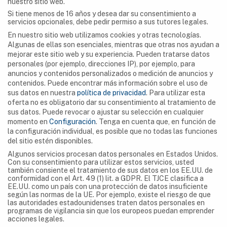
nuestro sitio web.
Si tiene menos de 16 años y desea dar su consentimiento a
servicios opcionales, debe pedir permiso a sus tutores legales.
En nuestro sitio web utilizamos cookies y otras tecnologías.
Algunas de ellas son esenciales, mientras que otras nos ayudan a
NAVIGATION
mejorar este sitio web y su experiencia.
Pueden tratarse datos
personales (por ejemplo, direcciones IP), por ejemplo, para
Cuevas
anuncios y contenidos personalizados o medición de anuncios y
contenidos.
Puede encontrar más información sobre el uso de
Argelia
sus datos en nuestra
política de privacidad
.
Para utilizar esta
oferta no es obligatorio dar su consentimiento al tratamiento de
Botswana
sus datos.
Puede revocar o ajustar su selección en cualquier
momento en
Configuración
.
Tenga en cuenta que, en función de
República Democrática del Congo
la configuración individual, es posible que no todas las funciones
del sitio estén disponibles.
Egipto
Algunos servicios procesan datos personales en Estados Unidos.
Con su consentimiento para utilizar estos servicios, usted
Etiopía
también consiente el tratamiento de sus datos en los EE.UU. de
conformidad con el Art. 49 (1) lit. a GDPR. El TJCE clasifica a
Gabón
EE.UU. como un país con una protección de datos insuficiente
según las normas de la UE. Por ejemplo, existe el riesgo de que
las autoridades estadounidenses traten datos personales en
Kenia
programas de vigilancia sin que los europeos puedan emprender
acciones legales.
Lesotho
Preferencias de privacidad