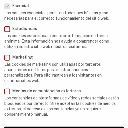
Esencial
Libia
Las cookies esenciales permiten funciones básicas y son
necesarias para el correcto funcionamiento del sitio web.
Madagascar
Estadísticas
Mauritania
Las cookies estadísticas recopilan información de forma
anónima. Esta información nos ayuda a comprender cómo
Marruecos
utilizan nuestro sitio web nuestros visitantes.
Namibia
Marketing
Nigeria
Las cookies de marketing son utilizadas por terceros
anunciantes o editores para mostrar anuncios
Reunión
personalizados. Para ello, rastrean a los visitantes en
distintos sitios web.
Somalilandia
Medios de comunicación exteriores
Sudáfrica
Los contenidos de plataformas de vídeo y redes sociales están
bloqueados por defecto. Si se aceptan las cookies de medios
externos, el acceso a esos contenidos ya no requiere
consentimiento manual.
ABOUT US