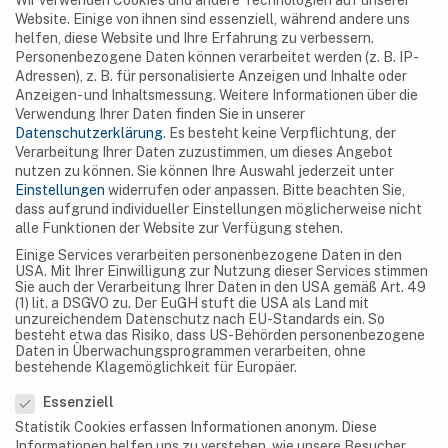
Wir verwenden Cookies und andere Technologien auf unserer
Marco Marti und Claude Werotte erwähnt und bei
Website. Einige von ihnen sind essenziell, während andere uns
helfen, diese Website und Ihre Erfahrung zu verbessern.
mehreren Höhlenexpeditionen von Oslisly, Testa,
Personenbezogene Daten können verarbeitet werden (z. B. IP-
Sebag und Shirley vollständig erforscht. Die Abanda-
Adressen), z. B. für personalisierte Anzeigen und Inhalte oder
Anzeigen- und Inhaltsmessung.
Weitere Informationen über die
Höhlen sind heute berühmt für die Abanda-Höhlen-
Verwendung Ihrer Daten finden Sie in unserer
Artefakte, archäologische Artefakte, die in einer […]
Datenschutzerklärung
.
Es besteht keine Verpflichtung, der
Verarbeitung Ihrer Daten zuzustimmen, um dieses Angebot
nutzen zu können.
Sie können Ihre Auswahl jederzeit unter
Einstellungen
widerrufen oder anpassen.
Bitte beachten Sie,
dass aufgrund individueller Einstellungen möglicherweise nicht
alle Funktionen der Website zur Verfügung stehen.
Einige Services verarbeiten personenbezogene Daten in den
SEARCH
USA. Mit Ihrer Einwilligung zur Nutzung dieser Services stimmen
Sie auch der Verarbeitung Ihrer Daten in den USA gemäß Art. 49
(1) lit. a DSGVO zu. Der EuGH stuft die USA als Land mit
unzureichendem Datenschutz nach EU-Standards ein. So
besteht etwa das Risiko, dass US-Behörden personenbezogene
Daten in Überwachungsprogrammen verarbeiten, ohne
bestehende Klagemöglichkeit für Europäer.
Datenschutzeinstellungen
NAVIGATION
Essenziell
Höhlen
Statistik Cookies erfassen Informationen anonym. Diese
Informationen helfen uns zu verstehen, wie unsere Besucher