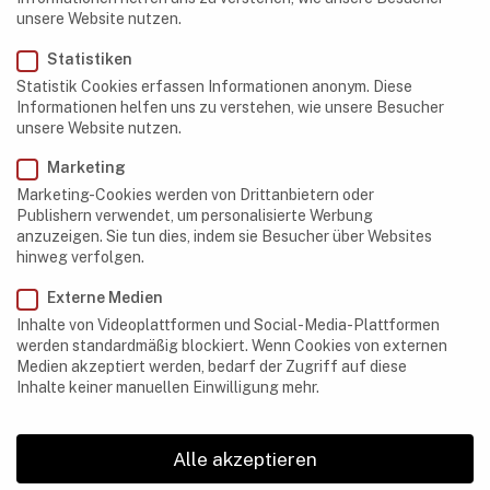
Algerien
unsere Website nutzen.
Statistiken
Botswana
Statistik Cookies erfassen Informationen anonym. Diese
Demokratische Republik Kongo
Informationen helfen uns zu verstehen, wie unsere Besucher
unsere Website nutzen.
Ägypten
Marketing
Äthiopien
Marketing-Cookies werden von Drittanbietern oder
Publishern verwendet, um personalisierte Werbung
Gabun
anzuzeigen. Sie tun dies, indem sie Besucher über Websites
hinweg verfolgen.
Kenia
Externe Medien
Lesotho
Inhalte von Videoplattformen und Social-Media-Plattformen
werden standardmäßig blockiert. Wenn Cookies von externen
Libyen
Medien akzeptiert werden, bedarf der Zugriff auf diese
Inhalte keiner manuellen Einwilligung mehr.
Madagaskar
Mauretanien
Alle akzeptieren
Marokko