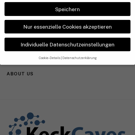
Namibia
Speichern
Nigeria
Nur essenzielle Cookies akzeptieren
Réunion
Somaliland
Individuelle Datenschutzeinstellungen
Südafrika
Cookie-Details
Datenschutzerklärung
Datenschutzeinstellu
ngen
ABOUT US
Wenn Sie unter 16 Jahre alt sind und Ihre Zustimmung zu
freiwilligen Diensten geben möchten, müssen Sie Ihre
Erziehungsberechtigten um Erlaubnis bitten.
Wir verwenden Cookies und andere Technologien auf unserer
Website. Einige von ihnen sind essenziell, während andere uns
helfen, diese Website und Ihre Erfahrung zu verbessern.
Personenbezogene Daten können verarbeitet werden (z. B. IP-
Adressen), z. B. für personalisierte Anzeigen und Inhalte oder
Anzeigen- und Inhaltsmessung.
Weitere Informationen über die