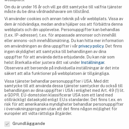
med mig av min favorit hos Boesmansgat!
Om du är under 16 år och vill ge ditt samtycke till valfria tjänster
måste du be dina vårdnadshavare om tillstånd.
Vi använder cookies och annan teknik på vår webbplats. Vissa av
Blombos Cave – en
Gondolin Cave –
dem är nödvändiga, medan andra hjälper oss att förbättra denna
webbplats och din upplevelse.
Personuppgifter kan behandlas
arkeologisk plats i
Grottan i den
(t.ex. IP-adresser), t.ex. för anpassade annonser och innehåll
Sydafrika
nordvästra
eller annons- och innehållsmätning.
Du kan hitta mer information
provinsen, Sydafrika
om användningen av dina uppgifter i vår
privacy policy
.
Det finns
ingen skyldighet att samtycka till behandlingen av dina
uppgifter för att använda detta erbjudande.
Du kan när som
helst återkalla eller justera ditt val under
Inställningar
.
Observera att beroende på individuella inställningar är det inte
RELATED POSTS
säkert att alla funktioner på webbplatsen är tillgängliga.
Vissa tjänster behandlar personuppgifter i USA. Med ditt
samtycke till att använda dessa tjänster samtycker du också till
behandlingen av dina uppgifter i USA i enlighet med Art. 49 (1) lit.
a GDPR. EU-domstolen klassificerar USA som ett land med
otillräckligt dataskydd enligt EU:s standarder. Det finns t.ex. en
risk för att amerikanska myndigheter behandlar personuppgifter
i övervakningsprogram utan att det finns någon möjlighet för
européer att vidta rättsliga åtgärder.
Preferens för sekretess
Grundläggande