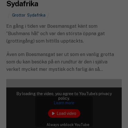
Sydafrika
Grottor
,
Sydafrika
En gång i tiden var Boesmansgat känt som
”Bushmans hål” och var den största öppna gat
(grottingång) som hittills upptäckts.
Även om Boesmansgat ser ut som en vanlig grotta
som du kan besöka på en rundtur är den i själva
verket mycket mer mystisk och farlig än så…
By loading the video, you agree to YouTube’s privacy
policy.
Learn more
Load video
Always unblock YouTube