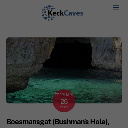
FEBRUARI
28
2022
Boesmansgat (Bushman’s Hole),