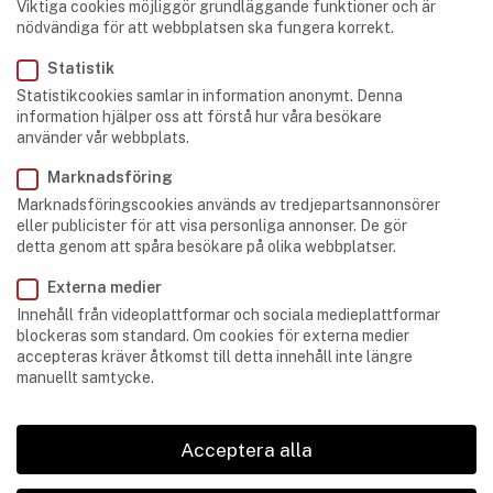
Viktiga cookies möjliggör grundläggande funktioner och är
nödvändiga för att webbplatsen ska fungera korrekt.
Statistik
Statistikcookies samlar in information anonymt. Denna
information hjälper oss att förstå hur våra besökare
använder vår webbplats.
Marknadsföring
Marknadsföringscookies används av tredjepartsannonsörer
GROTTOR
,
SYDAFRIKA
eller publicister för att visa personliga annonser. De gör
Sudwala Caves – Grottorna i Mpumalanga,
detta genom att spåra besökare på olika webbplatser.
Sydafrika
Externa medier
Innehåll från videoplattformar och sociala medieplattformar
blockeras som standard. Om cookies för externa medier
accepteras kräver åtkomst till detta innehåll inte längre
manuellt samtycke.
Acceptera alla