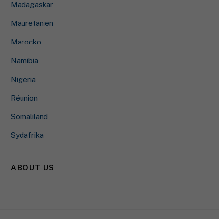
Visa information om cookies
Madagaskar
Mauretanien
Integritetspolicy
Marocko
Namibia
Nigeria
Réunion
Somaliland
Sydafrika
ABOUT US