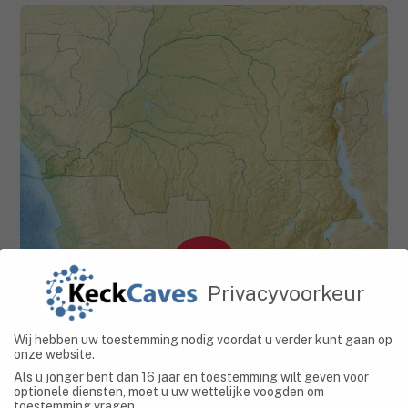
JANUARI
25
Privacyvoorkeur
2022
Matupi Cave – De grot in de
Wij hebben uw toestemming nodig voordat u verder kunt gaan op
onze website.
Democratische Republiek Congo
Als u jonger bent dan 16 jaar en toestemming wilt geven voor
optionele diensten, moet u uw wettelijke voogden om
toestemming vragen.
Democratische Republiek Congo
,
Grotten