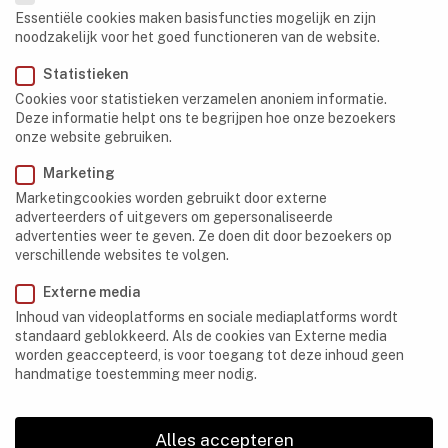
NAVIGATION
Essentiële cookies maken basisfuncties mogelijk en zijn
noodzakelijk voor het goed functioneren van de website.
Grotten
Statistieken
Algerije
Cookies voor statistieken verzamelen anoniem informatie.
Deze informatie helpt ons te begrijpen hoe onze bezoekers
Botswana
onze website gebruiken.
Democratische Republiek Congo
Marketing
Marketingcookies worden gebruikt door externe
Egypte
adverteerders of uitgevers om gepersonaliseerde
advertenties weer te geven. Ze doen dit door bezoekers op
Ethiopië
verschillende websites te volgen.
Gabon
Externe media
Kenia
Inhoud van videoplatforms en sociale mediaplatforms wordt
standaard geblokkeerd. Als de cookies van Externe media
Lesotho
worden geaccepteerd, is voor toegang tot deze inhoud geen
handmatige toestemming meer nodig.
Libië
Madagaskar
Alles accepteren