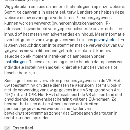
Wij gebruiken cookies en andere technologieën op onze website.
Matupi Cave is een grot in de Matupi heuvels van het
Sommige daarvan zijn essentieel, terwijl andere ons helpen deze
website en uw ervaring te verbeteren.
Persoonsgegevens
Mount Hoyo massief, een van de heuvels van het Ituri
kunnen worden verwerkt (bv. herkenningskenmerken, IP-
regenwoud, Democratische Republiek Congo. Matupi
adressen), bijvoorbeeld voor gepersonaliseerde advertenties en
betekent ‘de regengod’ en Matupi Hill, of Matopi Hill,
inhoud of het meten van advertenties en inhoud.
Meer informatie
over het gebruik van uw gegevens vindt u in ons
privacybeleid
.
Er
heeft een groot aantal watervallen, vandaar Matupi
is geen verplichting om in te stemmen met de verwerking van uw
Cave. Het heeft een speciale betekenis voor de
gegevens om van dit aanbod gebruik te maken.
U kunt uw
plaatselijke bevolking, omdat zij geloven […]
selectie op elk moment intrekken of aanpassen onder
Instellingen
.
Gelieve er rekening mee te houden dat op basis van
individuele instellingen mogelijk niet alle functies van de site
beschikbaar zijn.
Sommige diensten verwerken persoonsgegevens in de VS. Met
uw toestemming om deze diensten te gebruiken, stemt u ook in
met de verwerking van uw gegevens in de VS op grond van Art.
49 (1) lit. a GDPR. Het EHvJ classificeert de VS als een land met
SEARCH
onvoldoende gegevensbescherming volgens EU-normen. Zo
bestaat het risico dat de Amerikaanse autoriteiten
persoonsgegevens verwerken in het kader van
bewakingsprogramma's zonder dat Europeanen daartegen in
rechte kunnen optreden.
Privacyvoorkeur
Essentieel