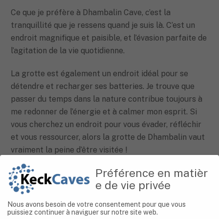
Ce que je préfère à Dhambalin Cave, c’est la
tranquillité que je ressens quand je suis là. C’est un
endroit magnifique et paisible, et l’évasion parfaite de
l’agitation de la vie quotidienne.
La grotte est également un endroit idéal pour se
détendre et recharger ses batteries. Je trouve que
passer du temps dans la nature contribue toujours à
me redonner de l’énergie et à calmer mon esprit. Si
vous cherchez un endroit pour vous évader, réfléchir
et vous ressourcer, alors la grotte de Dhambalin vaut
vraiment la peine d’être visitée !
Préférence en matièr
e de vie privée
Informations sur l’image : Par
Nous avons besoin de votre consentement pour que vous
Sada Mire
puissiez continuer à naviguer sur notre site web.