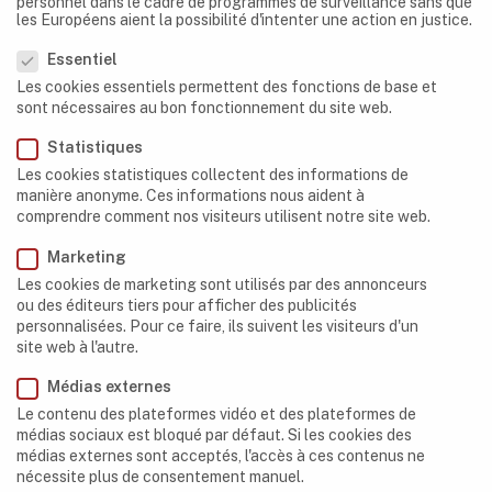
personnel dans le cadre de programmes de surveillance sans que
les Européens aient la possibilité d'intenter une action en justice.
Préférence en matière de vie privée
Essentiel
Les cookies essentiels permettent des fonctions de base et
sont nécessaires au bon fonctionnement du site web.
Statistiques
Les cookies statistiques collectent des informations de
manière anonyme. Ces informations nous aident à
comprendre comment nos visiteurs utilisent notre site web.
Marketing
Les cookies de marketing sont utilisés par des annonceurs
AFRIQUE DU SUD
,
GROTTES
ou des éditeurs tiers pour afficher des publicités
Sudwala Caves – Les grottes de Mpumalanga,
personnalisées. Pour ce faire, ils suivent les visiteurs d'un
Afrique du Sud
site web à l'autre.
Médias externes
Le contenu des plateformes vidéo et des plateformes de
médias sociaux est bloqué par défaut. Si les cookies des
médias externes sont acceptés, l'accès à ces contenus ne
nécessite plus de consentement manuel.