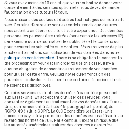
Domaine public,
Si vous avez moins de 16 ans et que vous souhaitez donner votre
consentement à des services optionnels, vous devez demander
Lien
l'autorisation à vos tuteurs légaux.
Nous utilisons des cookies et d'autres technologies sur notre site
web. Certains d'entre eux sont essentiels, tandis que d'autres
Gladysvale Cave –
La grotte de
nous aident à améliorer ce site et votre expérience.
Des données
personnelles peuvent être traitées (par exemple les adresses IP),
Une grotte remplie
Blombos – un site
par exemple pour personnaliser les publicités et le contenu ou
de brèches
archéologique en
pour mesurer les publicités et le contenu.
Vous trouverez de plus
fossilifères à
Afrique du Sud
amples informations sur l'utilisation de vos données dans notre
Johannesburg, en
politique de confidentialité
.
There is no obligation to consent to
Afrique du Sud.
the processing of your data in order to use this offer.
Il n'y a
aucune obligation de consentir au traitement de vos données
pour utiliser cette offre.
Veuillez noter qu'en fonction des
paramètres individuels, il se peut que certaines fonctions du site
ne soient pas disponibles.
RELATED POSTS
Certains services traitent des données à caractère personnel
aux États-Unis. En acceptant d'utiliser ces services, vous
consentez également au traitement de vos données aux États-
Unis, conformément à l'article 49, paragraphe 1, point a), du
RGPD. 49 (1) lit. a GDPR. La CJCE considère les États-Unis
comme un pays où la protection des données est insuffisante au
regard des normes de l'UE. Par exemple, il existe un risque que
les autorités américaines traitent des données à caractère